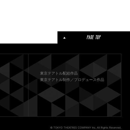
東京テアトル配給作品
東京テアトル制作／プロデュース作品
© TOKYO THEATRES COMPANY Inc. All Rights Reserved.