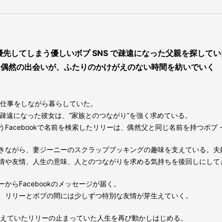
先してしまう優しいボブ SNS で疎遠になった父親を探してい
た偶然の出会いが、ふたりのかけがえのない時間を紡いでいく
の仕事をしながら暮らしていた。
疎遠になった彼女は、“家族とのつながり”を強く求めている。
Facebookで名前を検索したリリーは、偶然父と同じ名前を持つボ
きながら、妻ジーニーのスクラップブッキングの趣味を支えている。夫
情や友情、人生の意味、人とのつながりを求める気持ちを後回しにして
らFacebookのメッセージが届く。
、リリーとボブの間には少しずつ特別な友情が芽生えていく。
抱えていたリリーの止まっていた人生を再び動かしはじめる。