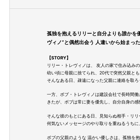
孤独を抱えるリリーと自分よりも誰かを優
ヴィノ”と偶然出会う 人違いから始まっ
【STORY】
リリー・トレヴィノは、 友人の家で住み込み
幼い頃に母親に捨てられ、20代で突然父親とも
そんなある日、疎遠になった父親に連絡を取ろう
一方、ボブ・トレヴィノは建設会社で長時間働
きたが、ボブは常に妻を優先し、自分自身の感
そんな彼のもとにある日、見知らぬ相手・リリーか
何気ないメッセージのやり取りを重ねるうちに
ボブの父親のような 温かい優しさは、孤独を