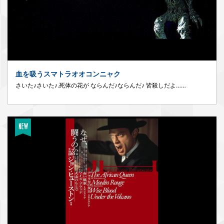
血を吸うスマトラオオコンニャク
さいた♪さいた♪.死体の花が ならんだ♪ならんだ♪ 皆殺しだよ……