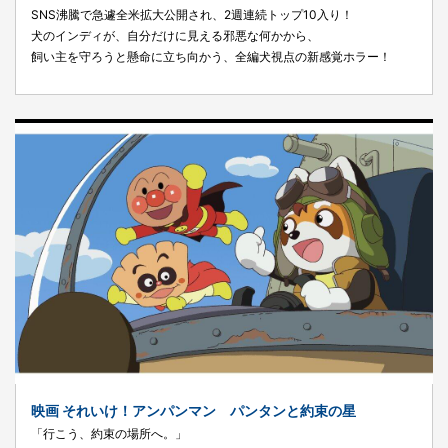
SNS沸騰で急遽全米拡大公開され、2週連続トップ10入り！
犬のインディが、自分だけに見える邪悪な何かから、
飼い主を守ろうと懸命に立ち向かう、全編犬視点の新感覚ホラー！
映画 それいけ！アンパンマン パンタンと約束の星
「行こう、約束の場所へ。」