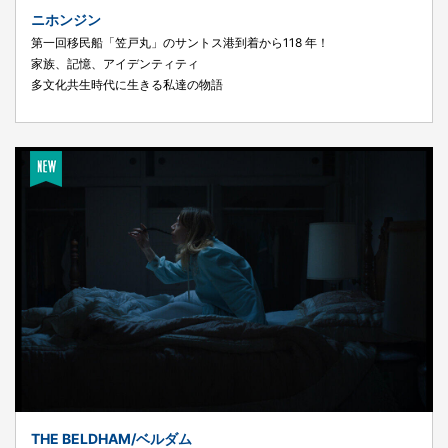
ニホンジン
第一回移民船「笠戸丸」のサントス港到着から118 年！
家族、記憶、アイデンティティ
多文化共生時代に生きる私達の物語
THE BELDHAM/ベルダム