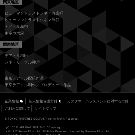
関東地区
ヒューマントラストシネマ有楽町
ヒューマントラストシネマ渋谷
テアトル新宿
キネカ大森
関西地区
テアトル梅田
シネ・リーブル神戸
東京テアトル配給作品
東京テアトル制作／プロデュース作品
企業情報
個人情報保護方針
カスタマーハラスメントに対する方針
ご利用に関して
サイトマップ
© TOKYO THEATRES COMPANY Inc. All Rights Reserved.
（C）2022 APPARAT SDN. BHD. / Cinemago
© 1952 Remus Films Ltd. -All Rights Reserved. Licensed by Romulus Films Ltd