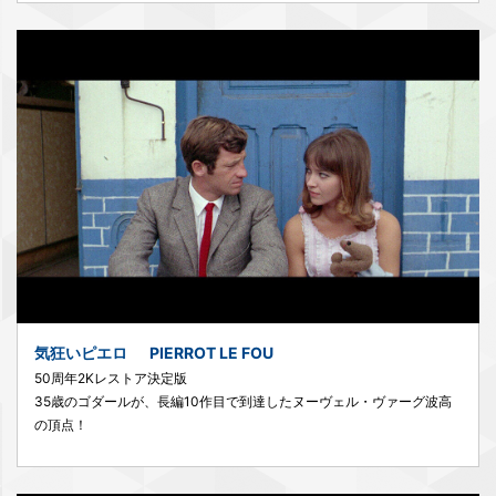
気狂いピエロ PIERROT LE FOU
50周年2Kレストア決定版
35歳のゴダールが、長編10作目で到達したヌーヴェル・ヴァーグ波高
の頂点！