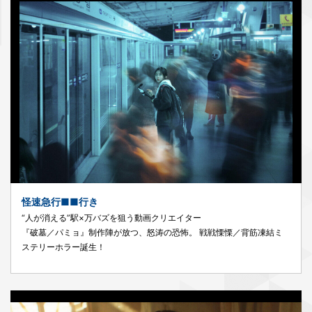
怪速急行■■行き
“人が消える”駅×万バズを狙う動画クリエイター
『破墓／パミョ』制作陣が放つ、怒涛の恐怖。 戦戦慄慄／背筋凍結ミ
ステリーホラー誕生！