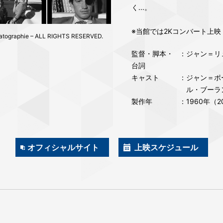
く...。
※当館では2Kコンバート上映
atographie – ALL RIGHTS RESERVED.
監督・脚本・
：ジャン＝リ
台詞
キャスト
：ジャン＝ポー
ル・ブーラ
製作年
：1960年（
オフィシャルサイト
上映スケジュール