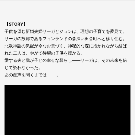
【STORY】
子供を望む新婚夫婦サーガとジョンは、理想の子育てを夢見て、
サーガの故郷であるフィンランドの森深い田舎町へと移り住む。
北欧神話の気配が今なお息づく、神秘的な森に抱かれながら結ば
れた二人は、やがて待望の子供を授かる。
愛する夫と我が子との幸せな暮らし——サーガは、その未来を信
じて疑わなかった。
あの産声を聞くまでは—— 。