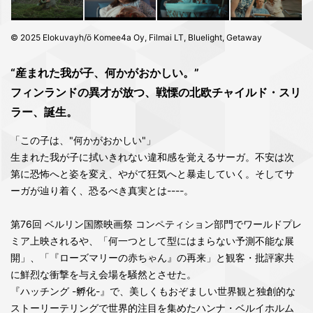
© 2025 Elokuvayh/ö Komee4a Oy, Filmai LT, Bluelight, Getaway
“産まれた我が子、何かがおかしい。”
フィンランドの異才が放つ、戦慄の北欧チャイルド・スリ
ラー、誕生。
「この子は、"何かがおかしい"」
生まれた我が子に拭いきれない違和感を覚えるサーガ。不安は次
第に恐怖へと姿を変え、やがて狂気へと暴走していく。そしてサ
ーガが辿り着く、恐るべき真実とは----。
第76回 ベルリン国際映画祭 コンペティション部門でワールドプレ
ミア上映されるや、「何一つとして型にはまらない予測不能な展
開」、「『ローズマリーの赤ちゃん』の再来」と観客・批評家共
に鮮烈な衝撃を与え会場を騒然とさせた。
『ハッチング -孵化-』で、美しくもおぞましい世界観と独創的な
ストーリーテリングで世界的注目を集めたハンナ・ベルイホルム