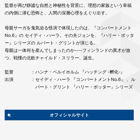
監督が再び静謐な自然と神秘性を背景に、理想の家族という幸福
の内側に潜む恐怖と、人間の深層心理をえぐり出す。
母親サーガを鬼気迫る怪演で体現したのは、『コンパートメント
No.6』の セイディ・ハーラ。その夫ジョンを、『ハリー・ポッタ
ー』シリーズの ルパート・グリントが演じる。
母親は一体何を産んでしまったのか----フィンランドの異才が放
つ、戦慄の北欧チャイルド・スリラー、誕生。
監督
：ハンナ・ベルイホルム 『ハッチング -孵化-』
出演
：セイディ・ハーラ 『コンパートメントNo.6』 、ル
パート・グリント 『ハリー・ポッター』シリーズ
オフィシャルサイト