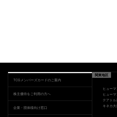
関東地区
TCGメンバーズカードのご案内
ヒューマ
株主優待をご利用の方へ
ヒューマ
テアトル
キネカ大
企業・団体様向け窓口