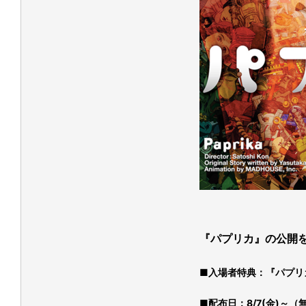
『パプリカ』の公開
■入場者特典：『パプリ
■配布日：8/7(金)～