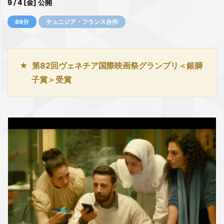
9 / 4 [金] 公開
89分
チュニジア・フランス合作
第82回ヴェネチア国際映画祭グランプリ＜銀獅
子賞＞受賞