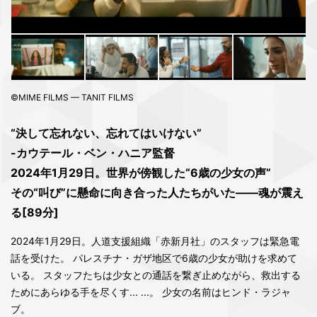
©MIME FILMS — TANIT FILMS
“決して忘れない、忘れてはいけない”
-カウテール・ベン・ハニア監督
2024年1月29日。世界が傍観した“6歳の少女の声”
その“叫び”に懸命に向き合った人たちがいた―—魂が震え
る[89分]
2024年1月29日。人道支援組織「赤新月社」のスタッフは緊急電
話を受けた。 パレスチナ・ガザ地区で6歳の少女が助けを求めて
いる。 スタッフたちは少女との通話を繋ぎ止めながら、救出する
ためにあらゆる手を尽くす... ...。 少女の名前はヒンド・ラジャ
ブ。