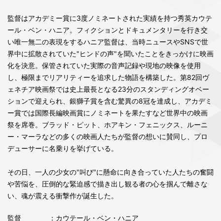
監督はアカデミー賞に3度ノミネートされた実績を持つ秀英カウテ
ール・ベン・ハニア。フィクションとドキュメンタリーを行き交
い唯一無二の表現をするハニア監督は、当時ニュースやSNSで世
界中に拡散されていた"ヒンドの声"を聞いたことをきっかけに映画
化を決意。保管されていた実際の音声記録や現地の映像を使用
し、極限までリアリティーを追求した物語を構築した。第82回ヴ
ェネチア映画祭では史上最長となる23分のスタンディングオベー
ションで迎えられ、銀獅子賞を含む驚異の8冠を達成し、アカデミ
ー賞では国際長編映画賞にノミネートを果たすなど世界中の映画
祭を席巻。ブラッド・ピット、ホアキン・フェニックス、ルーニ
ー・マーラなどの多くの映画人たちが監督の想いに賛同し、プロ
デューサーに名乗りを挙げている。
その日、一人の少女の"叫び"に懸命に向き合っていた人たちの奮闘
や苦悩を、圧倒的な緊迫感で描き出し観る者の心を掴んで離さな
い、魂が震える衝撃作が誕生した。
監督
：カウテール・ベン・ハニア