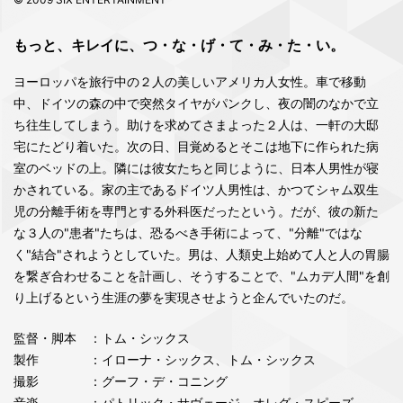
もっと、キレイに、つ・な・げ・て・み・た・い。
ヨーロッパを旅行中の２人の美しいアメリカ人女性。車で移動
中、ドイツの森の中で突然タイヤがパンクし、夜の闇のなかで立
ち往生してしまう。助けを求めてさまよった２人は、一軒の大邸
宅にたどり着いた。次の日、目覚めるとそこは地下に作られた病
室のベッドの上。隣には彼女たちと同じように、日本人男性が寝
かされている。家の主であるドイツ人男性は、かつてシャム双生
児の分離手術を専門とする外科医だったという。だが、彼の新た
な３人の"患者"たちは、恐るべき手術によって、"分離"ではな
く"結合"されようとしていた。男は、人類史上始めて人と人の胃腸
を繋ぎ合わせることを計画し、そうすることで、"ムカデ人間"を創
り上げるという生涯の夢を実現させようと企んでいたのだ。
監督・脚本
：トム・シックス
製作
：イローナ・シックス、トム・シックス
撮影
：グーフ・デ・コニング
音楽
：パトリック・サヴェージ、オレグ・スピーズ