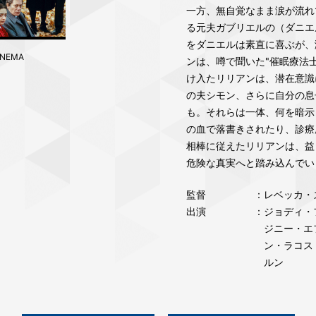
一方、無自覚なまま涙が流れ
る元夫ガブリエルの（ダニエ
をダニエルは素直に喜ぶが、
CINEMA
ンは、噂で聞いた"催眠療法
け入たリリアンは、潜在意識
の夫シモン、さらに自分の息
も。それらは一体、何を暗示
の血で落書きされたり、診療
相棒に従えたリリアンは、益
危険な真実へと踏み込んでい
監督
：レベッカ・
出演
：ジョディ・
ジニー・エ
ン・ラコス
ルン