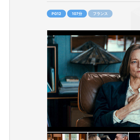
PG12
107分
フランス