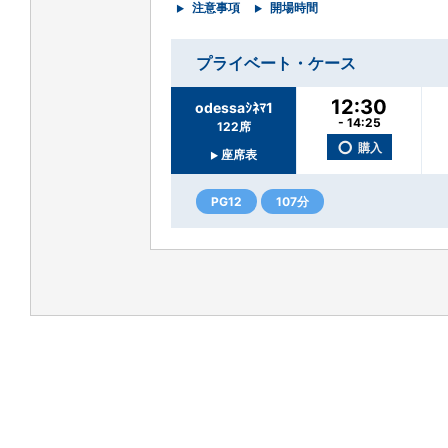
注意事項
開場時間
プライベート・ケース
12:30
odessaｼﾈﾏ1
- 14:25
122席
○
購入
座席表
PG12
107分