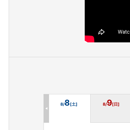
8
9
8/
[土]
8/
[日]
◀