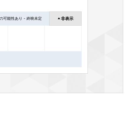
了の可能性あり - 終映未定
非表示