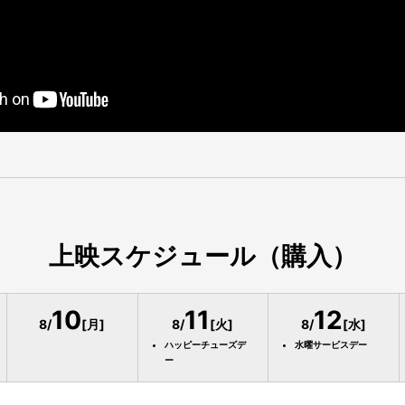
上映スケジュール（購入）
10
11
12
8/
[月]
8/
[火]
8/
[水]
ハッピーチューズデ
水曜サービスデー
ー