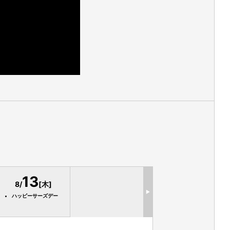
13
8/
[木]
▶
ハッピーサーズデー