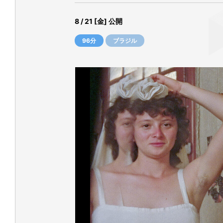
8 / 21 [金] 公開
96分
ブラジル