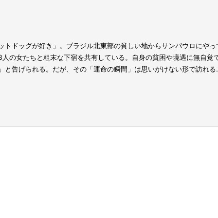
ットドッグが好き」。ブラジル北東部の貧しい地からサンパウロにやっ
3⼈の⼥たちと粗末な下宿を共有している。⾃⾝の貧困や境遇に無⾃覚
」と告げられる。だが、その「運命の瞬間」は思いがけない形で訪れる