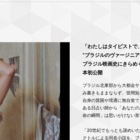
「わたしはタイピストで
“ブラジルのヴァージニ
ブラジル映画史にきらめ
本初公開
ブラジル北東部から大都会サ
み書きもままならず、世間知
自身の貧困や境遇に無自覚で
ある日占い師から「あなたの
命の瞬間」は思いがけない形で訪れ
「20世紀でもっとも謎めい
クトルによる同名小説を、ブ