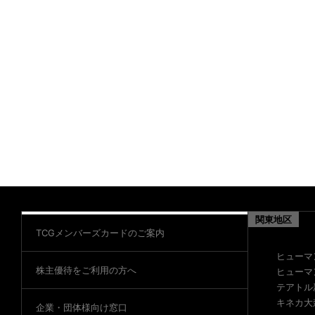
関東地区
TCGメンバーズカードのご案内
ヒューマ
株主優待をご利用の方へ
ヒューマ
テアトル
キネカ大
企業・団体様向け窓口