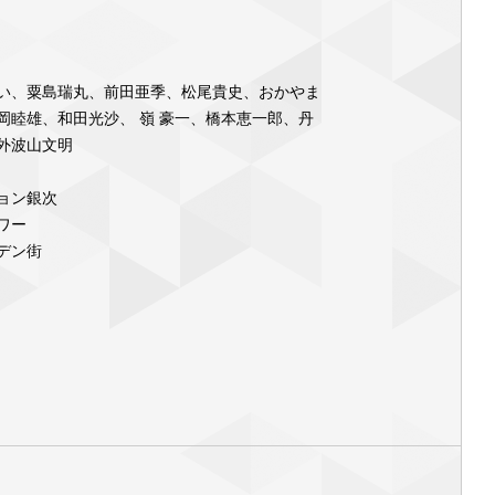
い、粟島瑞丸、前田亜季、松尾貴史、おかやま
岡睦雄、和田光沙、 嶺 豪一、橋本恵一郎、丹
外波山文明
ョン銀次
ワー
デン街