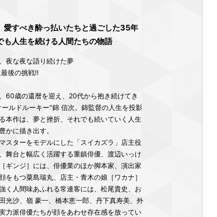
》愛すべき酔っ払いたちと過ごした35年
でも人生を続ける人間たちの物語
、夜な夜な語り続けた夢
生最後の挑戦‼
、60歳の還暦を迎え、20代から抱き続けてき
オールドルーキー"錦 信次。錦監督の人生を投影
る本作は、夢と挫折、それでも続いていく人生
豊かに描き出す。
マスターをモデルにした「スイカズラ」店主役
、舞台と幅広く活躍する重鎮俳優、渡辺いっけ
［ギンジ］には、俳優業のほか脚本家、演出家
顔をもつ粟島瑞丸、店主・青木の娘［ワカナ］
強く人間味あふれる常連客には、松尾貴史、お
田光沙、嶺 豪一、橋本恵一郎、丹下真寿美、外
実力派俳優たちが顔をあわせ存在感を放ってい