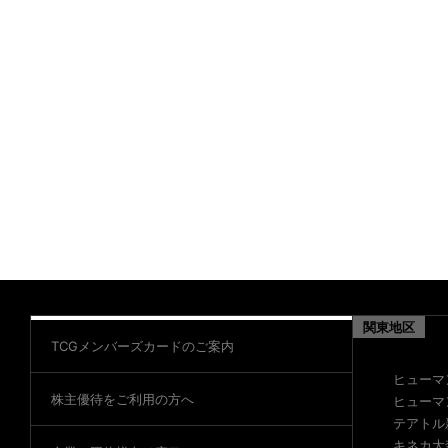
関東地区
TCGメンバーズカードのご案内
ヒューマ
株主優待をご利用の方へ
ヒューマ
テアトル
キネカ大