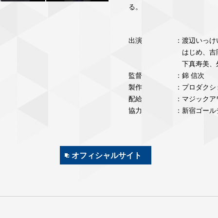
る。
出演
：
渡辺いっけ
はじめ、吉
下真寿美、
監督
：錦 信次
製作
：プロダクシ
配給
：マジックア
協力
：新宿ゴール
オフィシャルサイト