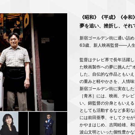
《昭和》《平成》《令和
夢を追い、挫折し、それ
新宿ゴールデン街に通い詰め
63歳、新人映画監督――人
監督はテレビ界で長年活躍し
た映画製作への夢に挑んだ"
した、自伝的な作品ともいえ
の重みと軽やかさを、人情味
新宿ゴールデン街に実在した
［青木］には、映画、テレビ
い。錦監督の分身ともいえる
としても活動するなど多彩な
には前田亜季、そしてクセが
かやまはじめ、吉岡睦雄、和
波山文明といった個性豊かな