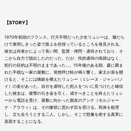
【STORY】
1970年初頭のフランス。行方不明だった少女リュシーは、傷だら
けで衰弱しきった姿で路上を彷徨っているところを発見される。
彼女は何者かによって長い間、監禁・拷問・虐待されており、そ
こから自力で脱出したのだった。だが、性的虐待の痕跡はなく、
犯行の目的は不明のままであった…。15年後のある朝、森に囲ま
れた平穏な一家の屋敷に、突然呼び鈴が鳴り響く。家主が扉を開
けると、そこには猟銃を構えたリュシー（ミレーヌ・ジャンパノ
イ）の姿があった。自分を虐待した犯人をついに見つけたと確信
した彼女は、復讐の引き金を引く。成すべきことを終えたリュシ
ーから電話を受け、屋敷に向かった親友のアンナ（モルジャー
ナ・アラウィ）は、その惨状に思わず目を背ける。死体を処理
し、立ち去ろうとする二人。しかし、そこで想像を絶する真実に
直面することになる。