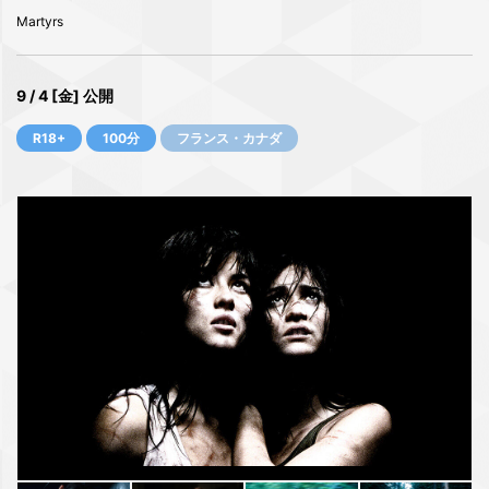
Martyrs
9 / 4 [金] 公開
R18+
100分
フランス・カナダ