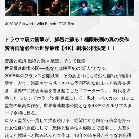
© 2008 Eskwad - Wild Bunch- TCB film
トラウマ級の衝撃が、鮮烈に蘇る！極限映画の真の傑作
賛否両論必至の世界最速【4K】劇場公開決定！！
苦痛と救済 拒絶と崇拝 絶望、そして恍惚
世界最速劇場公開──あなたは映画史の"証人"となる。
2008年のフランス公開以来、そのあまりにも苛烈な描写が物議を
醸す一方で、崇高さすら感じさせる予測不能な結末へと観客を導
き、世界中に賛否両論を巻き起こした『マーターズ』。時代を席
巻した"フレンチホラー"の到達点にして、鬼才・パスカル・ロジェ
監督の最高傑作が、世界最速劇場公開となる4Kデジタルリマスタ
ーで令和に甦る。
ロジェ監督が一貫して描き続ける、絶望に立ち向かう信念を持っ
た女性像の原点にして、恐怖と哲学性を極限まで追求し、人智を
超えた領域へと踏み込んだ本作は、18年の時を経た今もなお色褪