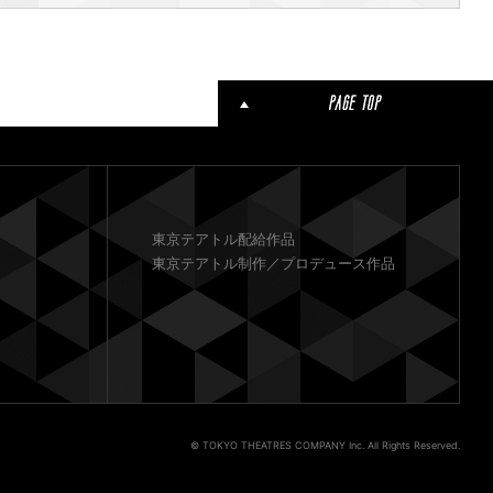
東京テアトル配給作品
東京テアトル制作／プロデュース作品
© TOKYO THEATRES COMPANY Inc. All Rights Reserved.