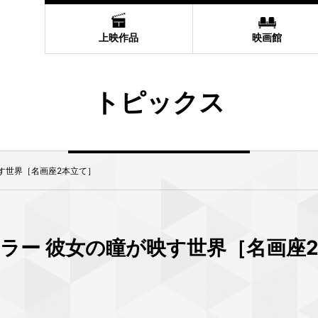
上映作品
映画館
トピックス
す世界［名画座2本立て］
ラー 彼女の瞳が映す世界［名画座