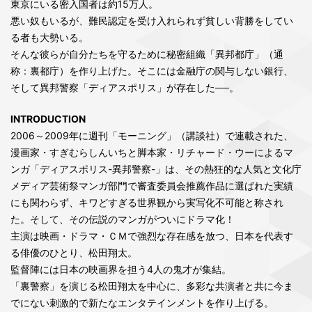
東京にいる密入国者は約15万人。
悪い奴もいるが、難民認定を受け入れられず貧しい背勝をしてい
る者も大勢いる。
そんな彼らが自分たちを守るために秘密組織「異邦都庁」（通
称：裏都庁）を作り上げた。そこには金融庁の関与しない銀行、
そして異邦警察「ディアスポリス」が存在した──。
INTRODUCTION
2006～2009年に週刊「モーニング」（講談社）で連載された、
漫画家・すぎむらしんいちと脚本家・リチャード・ウーによるマ
ンガ「ディアスポリス-異邦警察-」は、その熱狂的な人気と文化庁
メディア芸術祭マンガ部門で審査委員会推薦作品に選ばれた実績
にも関わらず、キワどすぎる世界観から実写化不可能と称され
た。そして、その伝説のマンガがついにドラマ化！
主演は映画・ドラマ・ＣＭで強烈な存在感を放つ、日本を代表す
る俳優のひとり、松田翔太。
監督陣には日本の映画界を担う4人の鬼才が集結。
「裏警察」を演じる松田翔太を中心に、多彩な共演者と共に今ま
でにない刺激的で新たなエンタテインメントを作り上げる。