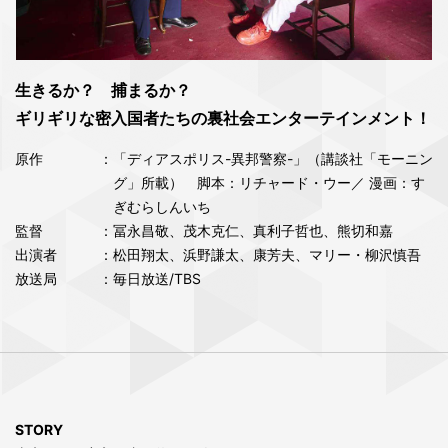
生きるか？ 捕まるか？
ギリギリな密入国者たちの裏社会エンターテインメント！
原作
：「ディアスポリス-異邦警察-」（講談社「モーニン
グ」所載） 脚本：リチャード・ウー／ 漫画：す
ぎむらしんいち
監督
：冨永昌敬、茂木克仁、真利子哲也、熊切和嘉
出演者
：松田翔太、浜野謙太、康芳夫、マリー・柳沢慎吾
放送局
：毎日放送/TBS
STORY