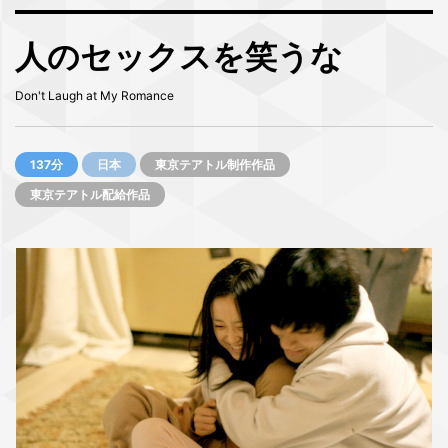
人のセックスを笑うな
Don't Laugh at My Romance
137分
日本
東京テアトル制作作品
東京テアトル配給作品