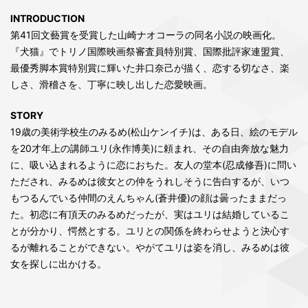
INTRODUCTION
第41回文藝賞を受賞した山崎ナオコーラの同名小説の映画化。
『犬猫』でトリノ国際映画祭審査員特別賞、国際批評家連盟賞、
最優秀脚本賞特別賞に輝いた井口奈己が描く、恋する切なさ、楽
しさ、滑稽さを、丁寧に映し出した恋愛映画。
STORY
19歳の美術学校生のみるめ(松山ケンイチ)は、ある日、絵のモデル
を20才年上の講師ユリ(永作博美)に頼まれ、その自由奔放な魅力
に、吸い込まれるように恋におちた。友人の堂本(忍成修吾)に問い
ただされ、みるめは彼女との仲をうれしそうに告白するが、いつ
もつるんでいる仲間のえんちゃん(蒼井優)の顔は曇ったままだっ
た。初恋に有頂天のみるめだったが、実はユリは結婚しているこ
とが分かり、愕然とする。ユリとの関係を終わらせようと決心す
るが離れることができない。やがてユリは姿を消し、みるめは彼
女を探しに出かける。