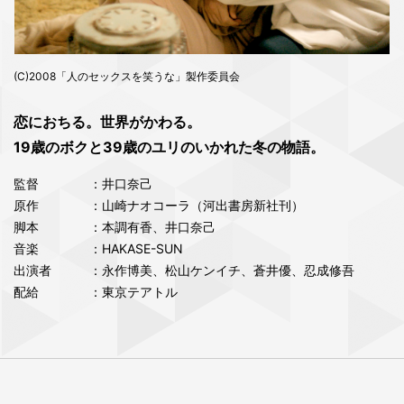
(C)2008「人のセックスを笑うな」製作委員会
恋におちる。世界がかわる。
19歳のボクと39歳のユリのいかれた冬の物語。
監督
：井口奈己
原作
：山崎ナオコーラ（河出書房新社刊）
脚本
：本調有香、井口奈己
音楽
：HAKASE-SUN
出演者
：永作博美、松山ケンイチ、蒼井優、忍成修吾
配給
：東京テアトル