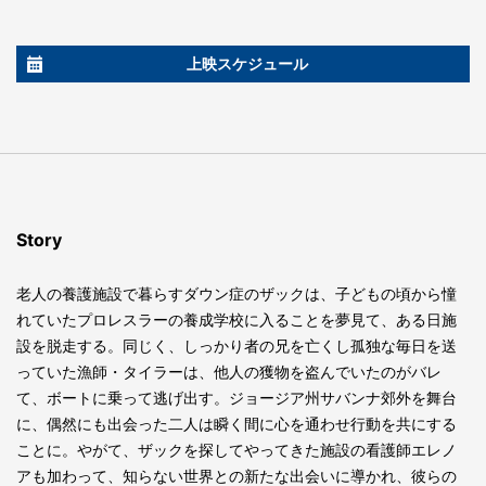
上映スケジュール
Story
老人の養護施設で暮らすダウン症のザックは、子どもの頃から憧
れていたプロレスラーの養成学校に入ることを夢見て、ある日施
設を脱走する。同じく、しっかり者の兄を亡くし孤独な毎日を送
っていた漁師・タイラーは、他人の獲物を盗んでいたのがバレ
て、ボートに乗って逃げ出す。ジョージア州サバンナ郊外を舞台
に、偶然にも出会った二人は瞬く間に心を通わせ行動を共にする
ことに。やがて、ザックを探してやってきた施設の看護師エレノ
アも加わって、知らない世界との新たな出会いに導かれ、彼らの