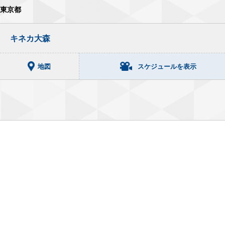
東京都
キネカ大森
地図
スケジュールを表示
7
8
8/
[金]
8/
[土]
◀
▶
注意事項
開場時間
ザ・ピーナッツバター・ファルコン［名画
座2本立て］
表示
初日 8 / 7 [金] - 終映 8 / 13 [木]
キネカ3
39席
座席表