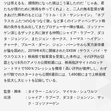
ツは答えるも、感情的になった彼はこう返したのだ「じゃあ、君
たちが僕のために映画を作ってくれよ」と。二人の無名監督が書
きあげた脚本のもとには『リトル・ミス・サンシャイン』『ネブ
ラスカ ふたつの心をつなぐ旅』など多くのインディペンデント映
画の良作を生み出してきたプロデューサー陣が集結。ゴッツァー
ゲン演じるザックと共に旅する仲間にシャイア・ラブーフ、ダコ
タ・ジョンソン、またジョン・ホークス、トーマス・ヘイデン・
チャーチ、ブルース・ダーン、ジョン・バーンサルら実力派俳優
が脇を固めた。2019年4月に開催されたSXSW（サウス・バイ・サ
ウスウエスト）映画祭で観客賞を受賞した本作は、その評判が話
題となり8月のアメリカ公開初週には、映画批評サイトのロッテ
ン・トマトで100％フレッシュを獲得！高い評判が後押しし、わず
か17館でのスタートから公開6週目には、1,490館にまで上映規模
を拡大し大ヒットを記録している。
監督・脚本
：タイラー・ニルソン、マイケル・シュワルツ
出演
：シャイア・ラブーフ、ダコタ・ジョンソン、ザッ
ク・ゴッツァーゲン