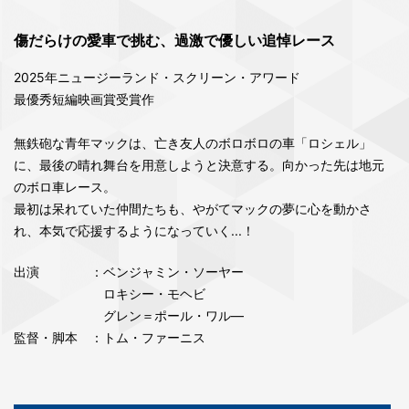
傷だらけの愛車で挑む、過激で優しい追悼レース
2025年ニュージーランド・スクリーン・アワード
最優秀短編映画賞受賞作
無鉄砲な青年マックは、亡き友人のボロボロの車「ロシェル」
に、最後の晴れ舞台を用意しようと決意する。向かった先は地元
のボロ車レース。
最初は呆れていた仲間たちも、やがてマックの夢に心を動かさ
れ、本気で応援するようになっていく...！
出演
：
ベンジャミン・ソーヤー
ロキシー・モヘビ
グレン＝ポール・ワル―
監督・脚本
：トム・ファーニス