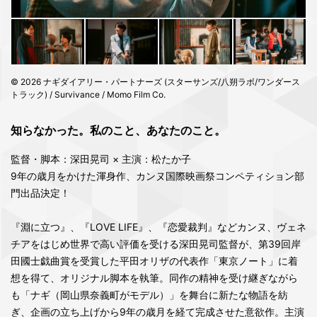
© 2026 ナギダイアリー・パートナーズ (スターサンズ/八朔ラボ/ワンダース
トラック) / Survivance / Momo Film Co.
知らなかった。私のこと、あなたのこと。
監督・脚本：深田晃司 × 主演：松たか子
9年の歳月をかけた渾身作、カンヌ国際映画祭コンペティション部
門出品決定！
『淵に立つ』、『LOVE LIFE』、『恋愛裁判』などカンヌ、ヴェネ
チアをはじめ世界で高い評価を受ける深田晃司監督が、第39回岸
田國士戯曲賞を受賞した平田オリザの代表作「東京ノート」に着
想を得て、オリジナル脚本を執筆。同作の精神を受け継ぎながら
も「ナギ（岡山県奈義町がモデル）」を舞台に新たな物語を紡
ぎ、企画の立ち上げから9年の歳月を経て完成させた意欲作。主演