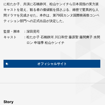
に松たか子、共演に石橋静河、松山ケンイチら日本屈指の実力派
キャストを迎え、観る者の価値観を揺さぶる、緻密で驚異的な人
間ドラマを完成させた。本作は、第79回カンヌ国際映画祭コンペ
ティション部門への正式出品が決定した。
監督・脚本
：深田晃司
キャスト
：松たか子 石橋静河 川口和空 藤原聖 藤間爽子 水間
ロン 申瑞季 松山ケンイチ
オフィシャルサイト
Story