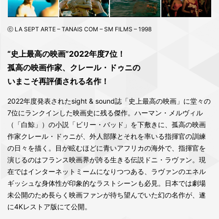
ⓒ LA SEPT ARTE – TANAIS COM – SM FILMS – 1998
“史上最高の映画”2022年度7位！
孤高の映画作家、クレール・ドゥニの
いまこそ再評価される名作！
2022年度発表されたsight & sound誌「史上最高の映画」に堂々の
7位にランクインした映画史に残る傑作。ハーマン・メルヴィル
（「白鯨」）の小説「ビリー・バッド」を下敷きに、孤高の映画
作家クレール・ドゥニが、外人部隊とそれを率いる指揮官の訓練
の日々を描く。目が眩むほどに青いアフリカの海外で、指揮官を
演じるのはフランス映画界が誇る生きる伝説ドニ・ラヴァン。現
在ではインターネットミームになりつつある、ラヴァンのエネル
ギッシュな身体性が印象的なラストシーンも必見。日本では劇場
未公開のため長らく映画ファンが待ち望んでいた幻の名作が、遂
に4Kレストア版にて公開。