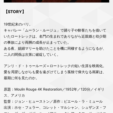
【STORY】
19世紀末のパリ。
キャバレー「ムーラン・ルージュ」で踊り子や酔客たちを描いて
いたロートレックは、名門の生まれでありながら近親婚と幼少期
の事故により両脚の成長が止まっていた。
ある夜、娼婦マリーを助けたことを機に同棲するようになるが、
二人の関係は次第に破綻していく。
アンリ・ド・トゥールーズ＝ロートレックの短い生涯を映画化。
愛を渇望しながらも愛を遠ざけてしまう孤独で偉大なる画家は、
最期に何を見たのか。
原題：Moulin Rouge 4K Restoration／1952年／120分／イギリ
ス、アメリカ
監督：ジョン・ヒューストン／原作：ピエール・ラ・ミュール
出演：ホセ・フェラー、コレット・マルシャン、シュザンヌ・フ