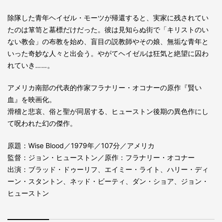
除隊した青年ヘイゼル・モーツが帰還すると、実家に残されてい
たのは箪笥と墓標だけだった。彼は見知らぬ街で「キリストのい
ない教会」の布教を始め、盲目の説教師やその娘、無垢な青年と
いった奇妙な人々と出会う。やがてヘイゼルは狂気と絶望に囚わ
れていき……。
アメリカ南部の代表的作家フラナリー・オコナーの原作『賢い
血』を映画化。
滑稽と悲哀、俗と聖が同居する、ヒューストン後期の異色作にし
て呪われた幻の傑作。
原題：Wise Blood／1979年／107分／アメリカ
監督：ジョン・ヒューストン／原作：フラナリー・オコナー
出演：ブラッド・ドゥーリフ、エイミー・ライト、ハリー・ディ
ーン・スタントン、ネッド・ビーティ、ダン・ショア、ジョン・
ヒューストン