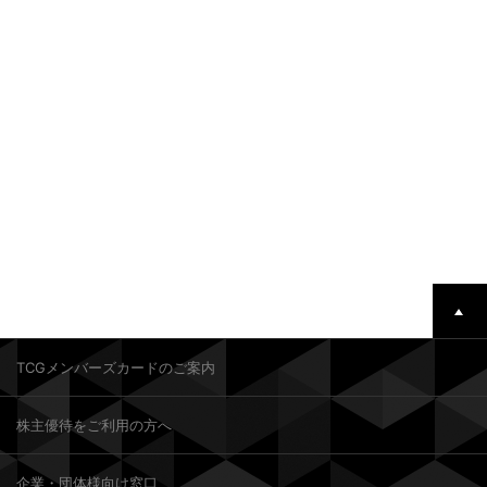
8 / 8 [土]
13:30
株主ご招待券不可
株主提示割引証不可
8 / 9 [日]
16:05
8 / 11 [火]
上映日程
14:10
8 / 8 [土]
11:20
入場者プレゼント▼
8 / 10 [月]
16:25
https://ttcg.jp/human_shibuya/topics/2026/08031457_36832.h
8 / 12 [水]
13:55
tml
8 / 13 [木]
16:05
入場者プレゼント▼
https://ttcg.jp/human_shibuya/topics/2026/08031457_36832.h
tml
TCGメンバーズカードのご案内
株主優待をご利用の方へ
企業・団体様向け窓口