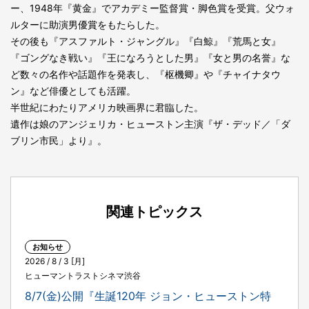
ー、1948年『黄金』でアカデミー監督賞・脚色賞を受賞。父ウォ
ルターに助演男優賞をもたらした。
その後も『アスファルト・ジャングル』『白鯨』『荒馬と女』
『ゴングなき戦い』『王になろうとした男』『女と男の名誉』な
ど数々の名作や話題作を発表し、『枢機卿』や『チャイナタウ
ン』など俳優としても活躍。
半世紀にわたりアメリカ映画界に君臨した。
遺作は娘のアンジェリカ・ヒューストン主演『ザ・デッド／「ダ
ブリン市民」より』。
関連トピックス
お知らせ
2026 / 8 / 3 [月]
ヒューマントラストシネマ渋谷
8/7(金)公開『生誕120年 ジョン・ヒューストン特