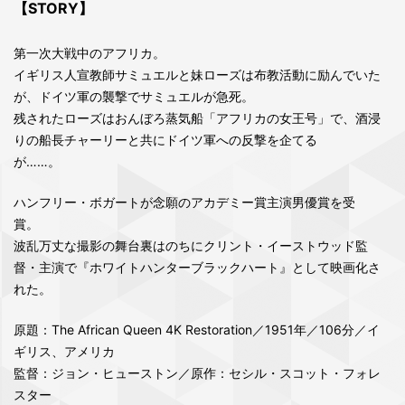
【STORY】
第一次大戦中のアフリカ。
イギリス人宣教師サミュエルと妹ローズは布教活動に励んでいた
が、ドイツ軍の襲撃でサミュエルが急死。
残されたローズはおんぼろ蒸気船「アフリカの女王号」で、酒浸
りの船長チャーリーと共にドイツ軍への反撃を企てる
が……。
ハンフリー・ボガートが念願のアカデミー賞主演男優賞を受
賞。
波乱万丈な撮影の舞台裏はのちにクリント・イーストウッド監
督・主演で『ホワイトハンターブラックハート』として映画化さ
れた。
原題：The African Queen 4K Restoration／1951年／106分／イ
ギリス、アメリカ
監督：ジョン・ヒューストン／原作：セシル・スコット・フォレ
スター