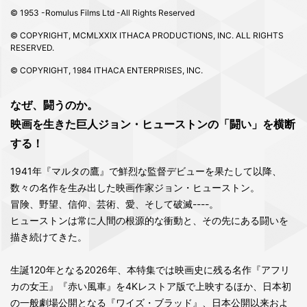
© 1953 -Romulus Films Ltd -All Rights Reserved
© COPYRIGHT, MCMLXXIX ITHACA PRODUCTIONS, INC. ALL RIGHTS
RESERVED.
© COPYRIGHT, 1984 ITHACA ENTERPRISES, INC.
なぜ、闘うのか。
映画を生きた巨人ジョン・ヒューストンの「闘い」を横断
する！
1941年『マルタの鷹』で鮮烈な監督デビューを果たして以降、
数々の名作を生み出した映画作家ジョン・ヒューストン。
冒険、野望、信仰、芸術、愛、そして破滅----。
ヒューストンは常に人間の根源的な衝動と、その先にある闘いを
描き続けてきた。
生誕120年となる2026年、本特集では映画史に残る名作『アフリ
カの女王』『赤い風車』を4Kレストア版で上映するほか、日本初
の一般劇場公開となる『ワイズ・ブラッド』、日本公開以来およ