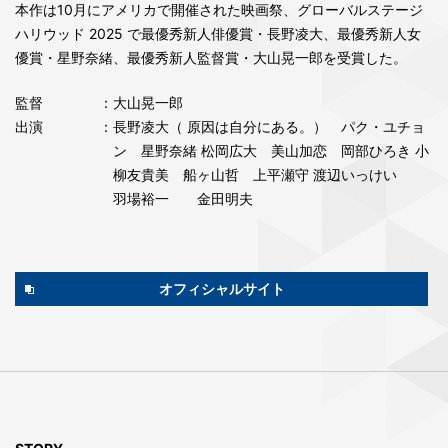
本作は10月にアメリカで開催された映画祭、グローバルステージ
ハリウッド 2025 で最優秀新人俳優賞・長野凌大、最優秀新人女
優賞・星野奈緒、最優秀新人監督賞・大山晃一郎を受賞した。
監督
：大山晃一郎
出演
：長野凌大（ 原因は自分にある。） パク・ユチョ
ン 星野奈緒 松岡広大 美山加恋 岡部ひろき 小
柳友貴美 船ヶ山哲 上平瀬守 渡辺いっけい
羽場裕一 金田明夫
オフィシャルサイト