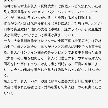
STORY
港町で暮らす上条眞人（長野凌大）は偶然テレビで流れていた会
見で囲碁世界チャンピオン・パク・ハンミョン（パク・ユチョ
ン）が「日本にライバルがいる」と発言する所を目撃する。
誰もがライバルは米原沙羅七段（星野奈緒）だと思う中、パクが
日本で賞金総額１億円の大会に参戦し、謎のライバルとの直接対
決が実現するのではという機運が高まっていく。
一方、大会番組制作ディレクターの小坂正喜（松岡広大）は取材
の中で、眞人と出会い、眞人がパクと沙羅の幼馴染である事を知
る。眞人がオンライン囲碁のチャンピオンである事を知った正喜
は大会への出場を勧めるが、眞人には過去のトラウマから対人で
囲碁を打つ事にトラウマがある事が判明する。正喜の奇策によ
り、大会への出場を果たした眞人は強敵たちとの闘いに挑んでい
く。
果たして、眞人、パク、沙羅に起きた過去の悲しい出来事とは？
大会に隠された秘密とは？対局を通して眞人は一つの真実にたど
りつく…