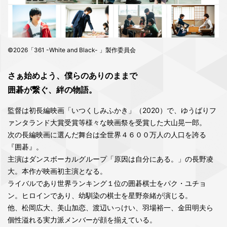
©2026「361 -White and Black- 」製作委員会
さぁ始めよう、僕らのありのままで
囲碁が繋ぐ、絆の物語。
監督は初長編映画「いつくしみふかき」（2020）で、ゆうばりフ
ァンタランド大賞受賞等様々な映画祭を受賞した大山晃一郎。
次の長編映画に選んだ舞台は全世界４６００万人の人口を誇る
『囲碁』。
主演はダンスボーカルグループ「原因は自分にある。」の長野凌
大。本作が映画初主演となる。
ライバルであり世界ランキング１位の囲碁棋士をパク・ユチョ
ン。ヒロインであり、幼馴染の棋士を星野奈緒が演じる。
他、松岡広大、美山加恋、渡辺いっけい、羽場裕一、金田明夫ら
個性溢れる実力派メンバーが顔を揃えている。