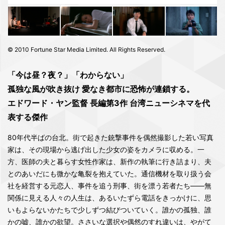
© 2010 Fortune Star Media Limited. All Rights Reserved.
「今は昼？夜？」「わからない」
孤独な風が吹き抜け 愛なき都市に恐怖が連鎖する。
エドワード・ヤン監督 長編第3作 台湾ニューシネマを代
表する傑作
80年代半ばの台北。街で起きた銃撃事件を偶然撮影した若い写真
家は、その現場から逃げ出した少女の姿をカメラに収める。一
方、医師の夫と暮らす女性作家は、新作の執筆に行き詰まり、夫
とのあいだにも微かな亀裂を抱えていた。通信機材を取り扱う会
社を経営する元恋人、事件を追う刑事、街を漂う若者たち――無
関係に見える人々の人生は、あるいたずら電話をきっかけに、思
いもよらないかたちで少しずつ結びついていく。誰かの孤独、誰
かの嘘、誰かの欲望。ささいな選択や偶然のすれ違いは、やがて