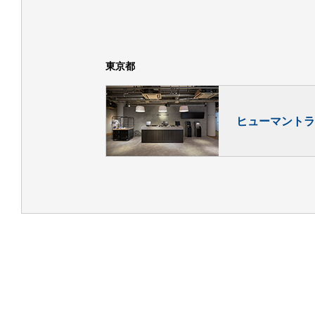
東京都
ヒューマントラ
7
8
8/
[金]
8/
[土]
◀
注意事項
開場時間
気狂いピエロ PIERROT LE FOU