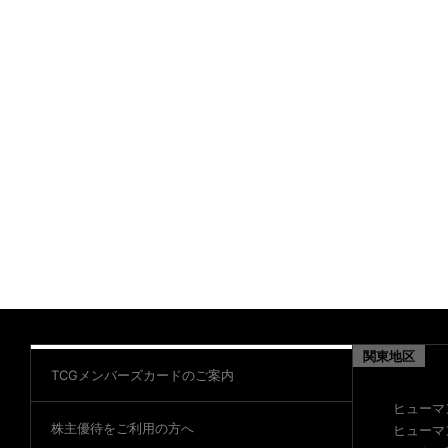
11:20
シアター2
- 13:18
173席
座席表
110分
8 / 7 [金]
11:20
上映日程
8 / 11 [火]
16:25
関東地区
TCGメンバーズカードのご案内
ヒューマ
株主優待をご利用の方へ
ヒューマ