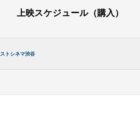
上映スケジュール（購入）
ストシネマ渋谷
9
10
11
8/
[日]
8/
[月]
8/
[火]
ハッピーチューズデ
ー
初