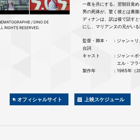
一夜を共にする。翌朝目覚め
男の死体が。驚く彼とは裏腹
ディナンは、訳は後で話すと
NEMATOGRAPHIE / DINO DE
にし、マリアンヌの兄がいる南
LL RIGHTS RESERVED.
監督・脚本・
：ジャン＝リ
台詞
キャスト
：ジャン＝ポー
エル・フラ
製作年
：1965年（
オフィシャルサイト
上映スケジュール