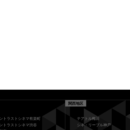
8 / 8 [土]
18:25
8 / 9 [日]
17:05
8 / 12 [水] - 8 / 13 [木]
16:20
関西地区
ントラストシネマ有楽町
テアトル梅田
ントラストシネマ渋谷
シネ・リーブル神戸