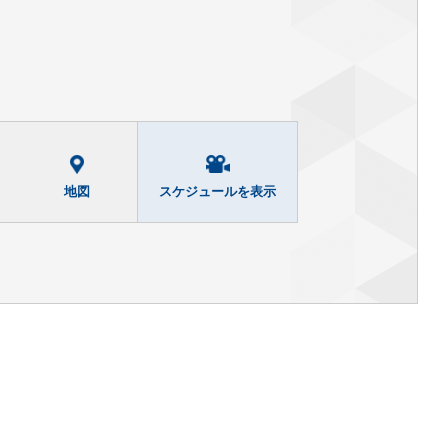
地図
スケジュールを表示
12
13
8/
[水]
8/
[木]
▶
水曜サービスデー
ハッピーサーズデー
日 7 / 31 [金] - 終映未定
非表示