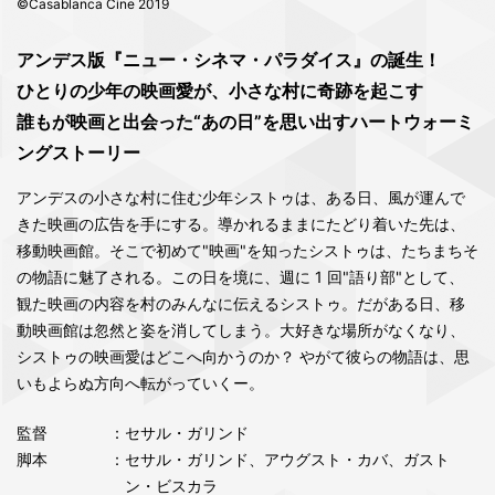
©Casablanca Cine 2019
アンデス版『ニュー・シネマ・パラダイス』の誕⽣！
ひとりの少年の映画愛が、⼩さな村に奇跡を起こす
誰もが映画と出会った“あの⽇”を思い出すハートウォーミ
ングストーリー
アンデスの⼩さな村に住む少年シストゥは、ある⽇、⾵が運んで
きた映画の広告を⼿にする。導かれるままにたどり着いた先は、
移動映画館。そこで初めて"映画"を知ったシストゥは、たちまちそ
の物語に魅了される。この⽇を境に、週に 1 回"語り部"として、
観た映画の内容を村のみんなに伝えるシストゥ。だがある⽇、移
動映画館は忽然と姿を消してしまう。⼤好きな場所がなくなり、
シストゥの映画愛はどこへ向かうのか？ やがて彼らの物語は、思
いもよらぬ⽅向へ転がっていくー。
監督
：セサル・ガリンド
脚本
：セサル・ガリンド、アウグスト・カバ、ガスト
ン・ビスカラ