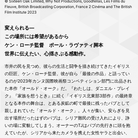
© Sixteen Oak Limited, Why Not Productions, Goodfellas, Les Films du
Fleuve, British Broadcasting Corporation, France 2 Cinéma and The British
Film Institute 2023
変えられる―
この場所には希望があるから
ケン・ローチ監督 ポール・ラヴァティ脚本
世界に伝えたい、心揺さぶる感動作。
市井の民を見つめ、彼らの生活と闘争を描き続けてきたイギリス
の巨匠、ケン・ローチ監督。彼が自ら「最後の作品」と語ってい
るのが2023年カンヌ国際映画祭コンペティション部門に出品され
た本作『オールド・オーク』だ。『わたしは、ダニエル・ブレイ
ク』『家族を想うとき』に続く「イギリス北東部3部作」の最終章
となる本作の舞台は、とある炭鉱の町で最後に残ったパブとして
親しまれていた「オールド・オーク」。人々が集い、安らぎを見
出す場所だったはずのパブは、シリア難民の受け入れにより、諍
いの場に変貌してしまう。オーナーのTJはパブの先行きに頭を抱
えていたが、シリアから来たカメラを携えた女性ヤラと出会い、