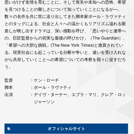
思いがけず友情を育むことに。そして喪失や未知への恐怖、希望
を見つけることの難しさについて知っていくことになるが―。
数々の名作を共に世に送り出してきた脚本家ポール・ラヴァティ
とのタッグによる、社会と人々への温かくもリアリズム溢れる眼
差しが映し出すドラマは、深い感動を呼び、「思いやりと連帯へ
の、巨匠監督からの切実な最後の呼びかけ」（The Guardian）、
「希望への大胆な挑戦」(The New York Times)と激賞されてい
る。現実社会にも起こっている分断や争いと、違いを受け入れな
がら共存していくことへの希望についての考察を我々に促すだろ
う。
監督
：ケン・ローチ
脚本
：ポール・ラヴァティ
出演
：デイヴ・ターナー、エブラ・マリ、クレア・ロッ
ジャーソン
オフィシャルサイト