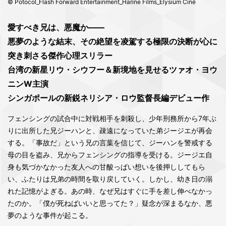
© Potocol_Flash Forward Entertainment_Harine Films_Elysiüm Ciné
愛すべき兄は、悪魔か――
悪夢のような結末、その絶望を凌駕する極限の決断が心に
突き刺さる傑作心理スリラー
台湾の新星リウ・シウフー＆新境地を見せるツァオ・ヨウ
ニンW主演
シンガポールの新鋭ネリシア・ロウ監督長編デビュー作
フェンシングの試合中に対戦相手を刺殺し、少年刑務所から7年ぶ
りに出所した兄ジーハンと、疎遠になっていた弟ジージエが再会
する。「事故だ」という兄の言葉を信じて、ジーハンを警戒する
母の目を盗み、兄からフェンシングの指導を受ける。ジージエ自
身も気づかなかった友人への甘酸っぱい想いを後押ししてもら
い、ふたりは兄弟の時間を取り戻していく。しかし、幼き日の溺
れた記憶がよぎる。あの時、なぜ兄はすぐに手を差し伸べなかっ
たのか。「僕が死ねばいいと思ってた？」疑念が深まるなか、悪
夢のような事件が起こる。