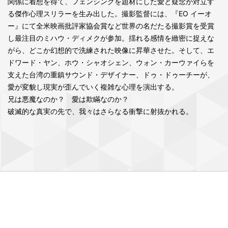
関係に着想を得て、フェンシングを題材にした愛と疑念が対立す
る傑作心理スリラーを生み出した。撮影監督には、『EO イーオ
ー』にて全米映画批評家協会賞など世界の名だたる撮影賞を受賞
し最注目のミハウ・ディメクが参加。揺れる感情を緻密に捉えな
がら、どこか幻想的で洗練された映像に昇華させた。そして、エ
ドワード・ヤン、ホウ・シャオシェン、ウォン・カーウァイらを
支えた台湾の重鎮サウンド・デザイナー、ドゥ・ドゥーチーが、
愛が変貌し現実が歪んでいく複雑な心理を演出する。
兄は悪魔なのか？ 愛は欺瞞なのか？
破滅的な真実の先で、我々はさらなる衝撃に射抜かれる。