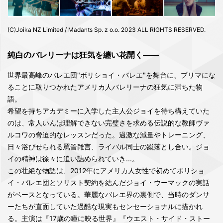
(C)Joika NZ Limited / Madants Sp. z o.o. 2023 ALL RIGHTS RESERVED.
純白のバレリーナは狂気を纏い花開く――
世界最高峰のバレエ団"ボリショイ・バレエ"を舞台に、プリマにな
ることに取りつかれたアメリカ人バレリーナの狂気に満ちた物
語。
希望を持ちアカデミーに入学した主人公ジョイを待ち構えていた
のは、常人いんは理解できない完璧さを求める伝説的な教師ヴァ
ルコワの脅迫的なレッスンだった。過激な減量やトレーニング、
日々浴びせられる罵詈雑言、ライバル同士の蹴落とし合い。ジョ
イの精神は徐々に追い詰められていき...。
この壮絶な物語は、2012年にアメリカ人女性で初めてボリショ
イ・バレエ団とソリスト契約を結んだジョイ・ウーマックの実話
がベースとなっている。華麗なバレエ界の裏側で、当時のダンサ
ーたちが直面していた過酷な現実もセンセーショナルに描かれ
る。主演は『17歳の瞳に映る世界』『ウエスト・サイド・ストー