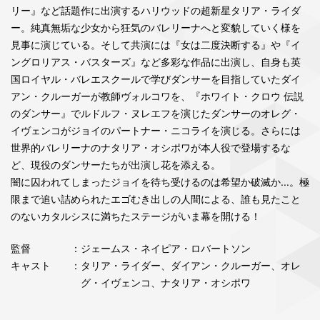
リー』など話題作に出演するハリウッドの超新星タリア・ライダ
ー。純真無垢な少女から狂気のバレリーナへと変貌していく様を
見事に演じている。そして共演には『女は二度決断する』や『イ
ングロリアス・バスターズ』など多彩な作品に出演し、自身も英
国ロイヤル・バレエスクールで学びダンサーを目指していたダイ
アン・クルーガーが教師ヴォルコワを、『ホワイト・クロウ 伝説
のダンサー』でルドルフ・ヌレエフを演じたダンサーのオレグ・
イヴェンコがジョイのパートナー・ニコライを演じる。さらには
世界的バレリーナのナタリア・オシポワが本人役で登場するな
ど、現役のダンサーたちが出演し花を添える。
闇に囚われてしまったジョイを待ち受けるのは希望か破滅か...。極
限まで追い詰められたエゴむき出しの人間による、誰も見たこと
のないカタルシスに満ちたステージがいま幕を開ける！
監督
：ジェームス・ネイピア・ロバートソン
キャスト
：タリア・ライダー、ダイアン・クルーガー、オレ
グ・イヴェンコ、ナタリア・オシポワ