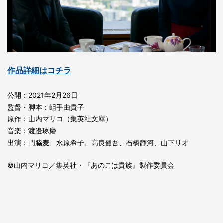
作品詳細はコチラ
公開：2021年2月26日
監督・脚本：岨手由貴子
原作：山内マリコ（集英社文庫）
音楽：渡邊琢磨
出演：⾨脇⻨、⽔原希⼦、⾼良健吾、⽯橋静河、⼭下リオ
©山内マリコ／集英社・『あのこは貴族』製作委員会