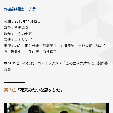
作品詳細はコチラ
公開：2016年11月12日
監督：片渕須直
原作：こうの史代
音楽：コトリンゴ
出演：のん、細谷佳正、稲葉菜月、尾身美詞、小野大輔、潘めぐ
み、岩井七世、牛山茂、新谷真弓
© 2019こうの史代・コアミックス / 「この世界の片隅に」製作委
員会
第３位
『花束みたいな恋をした』