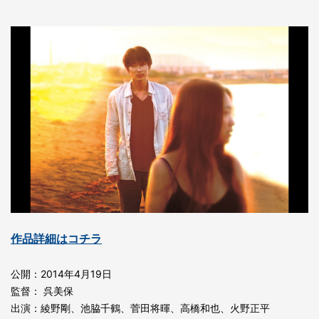
作品詳細はコチラ
公開：2014年4月19日
監督： 呉美保
出演：綾野剛、池脇千鶴、菅田将暉、高橋和也、火野正平