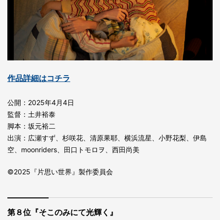
作品詳細はコチラ
公開：2025年4月4日
監督：土井裕泰
脚本：坂元裕二
出演：広瀬すず、杉咲花、清原果耶、横浜流星、小野花梨、伊島
空、moonriders、田口トモロヲ、西田尚美
©2025『片思い世界』製作委員会
第８位『そこのみにて光輝く』