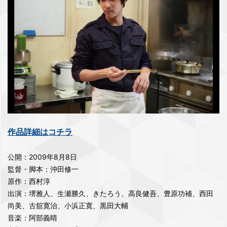
作品詳細はコチラ
公開：2009年8月8日
監督・脚本：沖田修一
原作：西村淳
出演：堺雅人、生瀬勝久、きたろう、高良健吾、豊原功補、西田
尚美、古舘寛治、小浜正寛、黒田大輔
音楽：阿部義晴