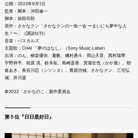
公開：2022年9月1日
監督・脚本：沖田修一
脚本：前田司郎
原作：さかなクン「さかなクンの一魚一会 〜まいにち夢中な人
生！〜」（講談社刊）
音楽：パスカルズ
主題歌：CHAI 「夢のはなし」（Sony Music Label）
出演：のん、柳楽優弥、夏帆、磯村勇斗、岡山天音、西村瑞季、
宇野祥平、前原 滉、鈴木拓、島崎遥香、賀屋壮也（かが屋）、朝
倉あき、長谷川忍（シソンヌ）、豊原功補、さかなクン、三宅弘
城、井川遥
©2022「さかなのこ」製作委員会
第５位『日日是好日』