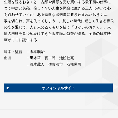
生活を送るおきくと、古紙や糞尿を売り買いする最下層の仕事に
つく中次と矢亮。侘しく辛い人生を懸命に生きる三人はやがて心
を通わせていくが、ある悲惨な出来事に巻き込まれたおきくは、
喉を切られ、声を失ってしまう...。貧しい時代に逞しく生きる庶民
の姿を通じて、人と人のぬくもりを描く『せかいのおきく』。人
情の機微を見つめ続けてきた阪本順治監督が贈る、至高の日本映
画がここに誕生する。
脚本・監督
：阪本順治
出演
：黒木華 寛一郎 池松壮亮
：眞木蔵人 佐藤浩市 石橋蓮司
オフィシャルサイト