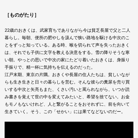
［ものがたり］
22歳のおきくは、武家育ちでありながら今は貧乏長屋で父と二人
暮らし。毎朝、便所の肥やしを汲んで狭い路地を駆ける中次のこ
とをずっと知っている。ある時、喉を切られて声を失ったおきく
は、それでも子供に文字を教える決意をする。雪の降りそうな寒
い朝。やっとの思いで中次の家にたどり着いたおきくは、身振り
手振りで、精一杯に気持ちを伝えるのだった。
江戸末期、東京の片隅。おきくや長屋の住人たちは、貧しいなが
らも生き生きと日々の暮らしを営む。そんな彼らの糞尿を売り買
いする中次と矢亮もまた、くさい汚いと罵られながら、いつか読
み書きを覚えて世の中を変えてみたいと、希望を捨てない。お金
もモノもないけれど、人と繋がることをおそれずに、前を向いて
生きていく。そう、この「せかい」には果てなどないのだー。