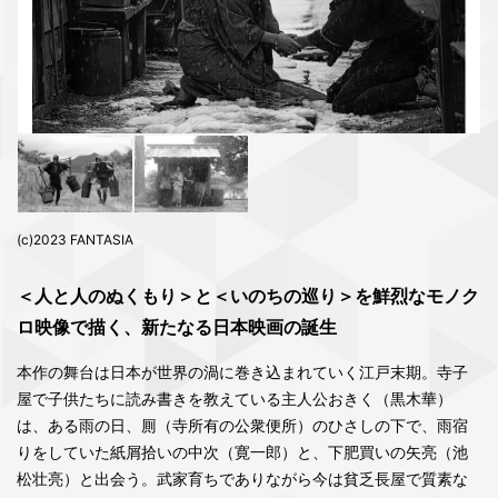
(c)2023 FANTASIA
＜人と人のぬくもり＞と＜いのちの巡り＞を鮮烈なモノク
ロ映像で描く、新たなる日本映画の誕生
本作の舞台は日本が世界の渦に巻き込まれていく江戸末期。寺子
屋で子供たちに読み書きを教えている主人公おきく（黒木華）
は、ある雨の日、厠（寺所有の公衆便所）のひさしの下で、雨宿
りをしていた紙屑拾いの中次（寛一郎）と、下肥買いの矢亮（池
松壮亮）と出会う。武家育ちでありながら今は貧乏長屋で質素な